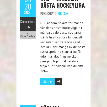
BÄSTA HOCKEYLIGA
30
2021
PUBLICERAT I
ISHOCKEY
Kommentare
NHL är som bekant för många
r av
världens bästa hockeyliga dit
många av de bästa spelarna
av
Peter Forsberg
går från alla andra länder. Ett
undantag kan vara Ryssland
och KHL där många av de bästa
ryska spelarna stannar nu för
tiden när det finns mycket
pengar i ligan. Saknar du en
tröja eller halsduk kan du hitta
det…
Läs mer