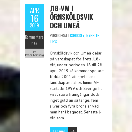
J18-VM I
APR
ÖRNSKÖLDSVIK
16
OCH UMEÅ
2019
PUBLICERAT I
ISHOCKEY
,
NYHETER
,
Kommentare
TIPS
r av
av
Örnsköldsvik och Umeå delar
Peter Forsberg
på värdskapet för årets J18-
VM, under perioden 18 till 28
april 2019 så kommer spelare
födda 2001 att spela sina
landskapsmatcher. Junior VM
startade 1999 och Sverige har
visat stora framgångar dock
inget guld än så länge. fem
silver och fyra brons är vad
man har i bagaget. Senaste J-
VM som…
Läs mer