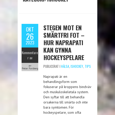
STEGEN MOT EN
OKT
SMÄRTFRI FOT –
26
HUR NAPRAPATI
2023
KAN GYNNA
Kommentare
HOCKEYSPELARE
r av
PUBLICERAT I
HÄLSA
,
ISHOCKEY
,
TIPS
av
Peter Forsberg
Naprapati är en
behandlingsform som
fokuserar på kroppens bindväv
och muskuloskeletala system.
Den syftar till att behandla
orsakerna till smärta och inte
bara symtomen. För
hockeyspelare, som ofta