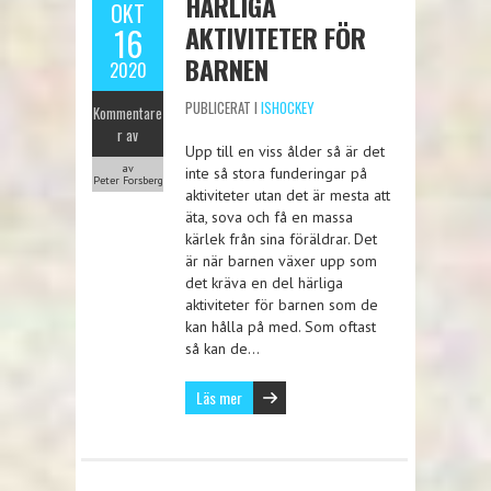
HÄRLIGA
OKT
AKTIVITETER FÖR
16
BARNEN
2020
PUBLICERAT I
ISHOCKEY
Kommentare
r av
Upp till en viss ålder så är det
av
inte så stora funderingar på
Peter Forsberg
aktiviteter utan det är mesta att
äta, sova och få en massa
kärlek från sina föräldrar. Det
är när barnen växer upp som
det kräva en del härliga
aktiviteter för barnen som de
kan hålla på med. Som oftast
så kan de…
Läs mer