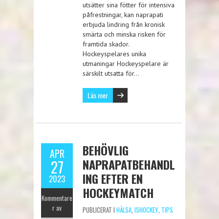
utsätter sina fötter för intensiva
påfrestningar, kan naprapati
erbjuda lindring från kronisk
smärta och minska risken för
framtida skador.
Hockeyspelares unika
utmaningar Hockeyspelare är
särskilt utsatta för…
Läs mer
BEHÖVLIG
APR
NAPRAPATBEHANDL
27
ING EFTER EN
2023
HOCKEYMATCH
Kommentare
r av
PUBLICERAT I
HÄLSA
,
ISHOCKEY
,
TIPS