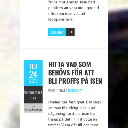
fanns mot Arenan. Man bad
publiken att vara ute i god tid
eftersom man valt att
kroppsvisitera…
Läs mer
HITTA VAD SOM
FEB
BEHÖVS FÖR ATT
24
BLI PROFFS PÅ ISEN
2017
PUBLICERAT I
ISHOCKEY
Kommentare
r av
Övning ger färdighet. Det sägs
av
att man blir riktigt duktig på
Peter Forsberg
någonting först när man har
tränat på det i minst tiotusen
timmar. Vissa går till och med