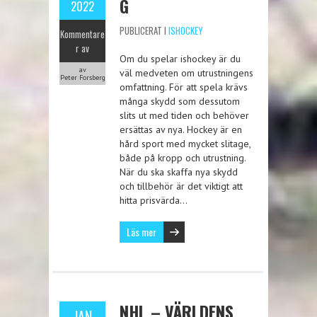
G
2022
PUBLICERAT I
ISHOCKEY
Kommentare
r av
Om du spelar ishockey är du
av
väl medveten om utrustningens
Peter Forsberg
omfattning. För att spela krävs
många skydd som dessutom
slits ut med tiden och behöver
ersättas av nya. Hockey är en
hård sport med mycket slitage,
både på kropp och utrustning.
När du ska skaffa nya skydd
och tillbehör är det viktigt att
hitta prisvärda…
Läs mer
NHL – VÄRLDENS
JAN