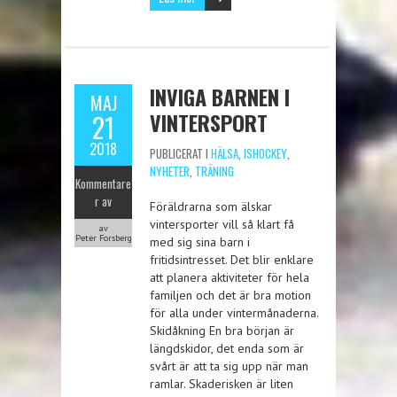
INVIGA BARNEN I
MAJ
VINTERSPORT
21
2018
PUBLICERAT I
HÄLSA
,
ISHOCKEY
,
NYHETER
,
TRÄNING
Kommentare
r av
Föräldrarna som älskar
vintersporter vill så klart få
av
Peter Forsberg
med sig sina barn i
fritidsintresset. Det blir enklare
att planera aktiviteter för hela
familjen och det är bra motion
för alla under vintermånaderna.
Skidåkning En bra början är
längdskidor, det enda som är
svårt är att ta sig upp när man
ramlar. Skaderisken är liten