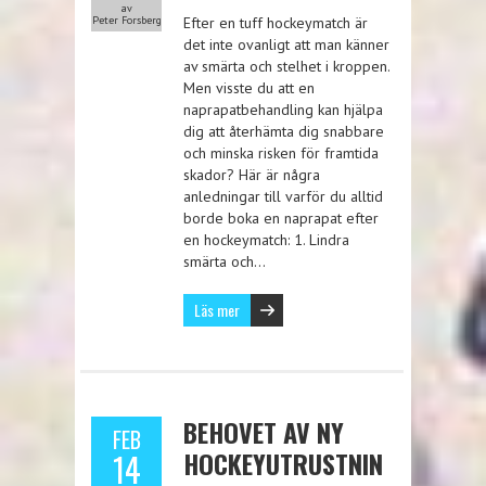
av
Peter Forsberg
Efter en tuff hockeymatch är
det inte ovanligt att man känner
av smärta och stelhet i kroppen.
Men visste du att en
naprapatbehandling kan hjälpa
dig att återhämta dig snabbare
och minska risken för framtida
skador? Här är några
anledningar till varför du alltid
borde boka en naprapat efter
en hockeymatch: 1. Lindra
smärta och…
Läs mer
BEHOVET AV NY
FEB
HOCKEYUTRUSTNIN
14