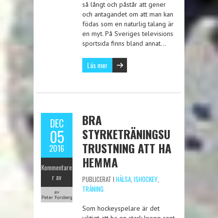
så långt och påstår att gener
och antagandet om att man kan
födas som en naturlig talang är
en myt. På Sveriges televisions
sportsida finns bland annat…
Läs mer
BRA
DEC
STYRKETRÄNINGSU
05
TRUSTNING ATT HA
2016
HEMMA
Kommentare
r av
PUBLICERAT I
HÄLSA
,
ISHOCKEY
,
TRÄNING
av
Peter Forsberg
Som hockeyspelare är det