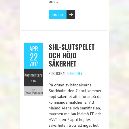
och…
Läs mer
SHL-SLUTSPELET
APR
OCH HÖJD
22
SÄKERHET
2017
PUBLICERAT I
ISHOCKEY
Kommentare
r av
På grund av händelserna i
av
Stockholm den 7 april kommer
Peter Forsberg
höjd säkerhet att införas på de
kommande matcherna. Vid
Malmö Arena och semifinalen,
matchen mellan Malmö FF och
HV71 den 7 april höjdes
säkerheten trots att inget hot