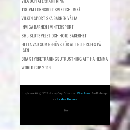
VILA OCH ÅTERHÄMTNING
J18-VM I ÖRNSKÖLDSVIK OCH UMEÅ
VILKEN SPORT SKA BARNEN VÄLJA
INVIGA BARNEN I VINTERSPORT
SHL-SLUTSPELET OCH HÖJD SÄKERHET
HITTA VAD SOM BEHÖVS FÖR ATT BLI PROFFS PÅ
ISEN
BRA STYRKETRÄNINGSUTRUSTNING ATT HA HEMMA
WORLD CUP 2016
Upphovsrätt © 2025 HockeyCup. Drivs med
WordPress
. BoldR design
av
Iceable Themes
.
Hem